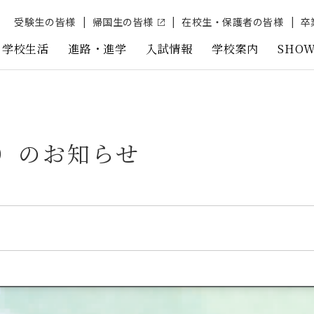
受験⽣の皆様
帰国生の皆様
在校生・保護者の皆様
卒
学校生活
進路・進学
入試情報
学校案内
SHOW
昭和の教育
学校生活
進路・進学
入試情報
学校案内
SHOWA NOW!
）のお知らせ
昭和の学びとは
年間行事
2025年度 進学・合格状況
学校説明会・公開行事
ご挨拶
トピックス
教科紹介
1日の流れ
進路の３つのポイント
募集要項
学校概要
動画ギャラリー
３つのコース
クラブ活動
進路指導
合格発表
歴史
媒体記事紹介・リンク
研究活動
制服紹介
先輩の声
入試状況
校長対談・教員・生徒インタビュー
グローバル教育
施設紹介
過去問題ダウンロード
オリジナルキャラクター