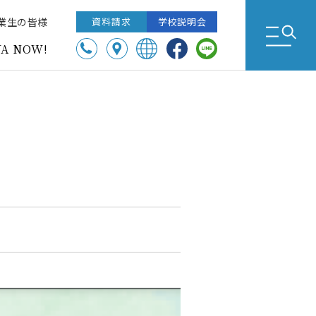
業生の皆様
資料請求
学校説明会
A NOW!
ICT教育
災害対策
受験生Q&A
五修生制度・ダブルディグリー制度
いじめ防止基本方針
学費・諸経費
学外交流活動
昭和女子大学中高部図書室「Lib」へようこそ
転入学・海外帰国生編入学試験 募集要項
帰国生に対する本校の教育
グローカル型（2019年－2021年）