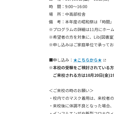
時 間：9:00～16:00
場 所：中高部校舎
備 考：本年度の昭和祭は「時間」
※プログラムの詳細は11月にホー
※希望者の方を対象に、Lib(図書
※申し込みはご家庭単位で承ってお
■申し込み：
★こちらから★
※本校の受験をご検討されている方
ご来校される方は10月20日(金)1
＜ご来校の時のお願い＞
・校内でのマスク着用は、来校者の
・来校後に体調不良となった場合、
・インフルエンザや新型コロナウィ